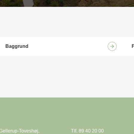
Baggrund
F
Gellerup-Toveshøj,
Tlf. 89 40 20 00